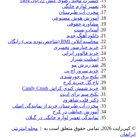
کنسرت مجید رضوی کیش 22 آبان 1404
تعمیر لوازم خانگی
مخزن آب طبرستان
آموزش هوش مصنوعی
مشاوره حقوقی
آسیاب بست
دانلود آهنگ جدید
محاسبه آنلاین BMI (شاخص توده بدنی) رایگان
خرید خیارشور تخمیری
خرید فالوور ایرانی
ایمپلنت شیراز
ضد ریزش مو
خرید سرور اچ پی
پکیج برق خورشیدی
تاج گل خیریه کرج
خرید شمش کندی کراش Candy Crush
پکیج میم برای ادیت
دکتر قلب شاهرود
مخزن آب طبرستان خرید از نمایندگی اصلی
آموزش خیاطی در کرج
نمایندگی تعمیر لوازم خانگی در گیلان
© کپی‌رایت 2026, تمامی حقوق متعلق است به |
مجله اینترنتی
ایرانفان