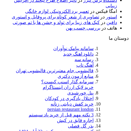
دستگاه برش لیزر
در
تاثیر اصلاح طرح لبخند در افزایش
زیبایی
امگا فیکس
در
تعمیر برد الکترونیکی لوازم خانگی
استور
در
تصاویری از شعر کوتاه برای پروفایل و استوری
دافین
در
کیک های زیبا برای تولد و جشن ها با تم صورتی
هاتف
در
بررسی چسب پهن
دوستان ما
سامانه پیامک نوآوران
دانلود اهنگ جدید
رسانه سه
آهنگ تاپ
قالیشویی جام معتبرترین قالیشویی تهران
منابع آزمون دکتری
سرمایه گذار اسنپ کیست؟
خرید لایک ارزان اینستاگرام
پنل خورشیدی
اختلال یادگیری در کودکان
خرید کفش دیابتی زنانه
persian restaurant london
3 نکته مهم قبل از خرید پاد سیستم
اجاره قایق در کیش
بذر گل فصلی