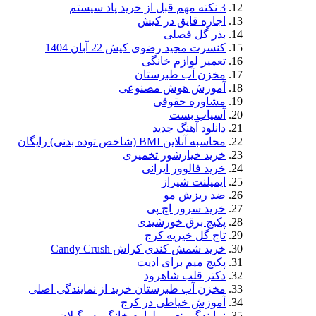
3 نکته مهم قبل از خرید پاد سیستم
اجاره قایق در کیش
بذر گل فصلی
کنسرت مجید رضوی کیش 22 آبان 1404
تعمیر لوازم خانگی
مخزن آب طبرستان
آموزش هوش مصنوعی
مشاوره حقوقی
آسیاب بست
دانلود آهنگ جدید
محاسبه آنلاین BMI (شاخص توده بدنی) رایگان
خرید خیارشور تخمیری
خرید فالوور ایرانی
ایمپلنت شیراز
ضد ریزش مو
خرید سرور اچ پی
پکیج برق خورشیدی
تاج گل خیریه کرج
خرید شمش کندی کراش Candy Crush
پکیج میم برای ادیت
دکتر قلب شاهرود
مخزن آب طبرستان خرید از نمایندگی اصلی
آموزش خیاطی در کرج
نمایندگی تعمیر لوازم خانگی در گیلان