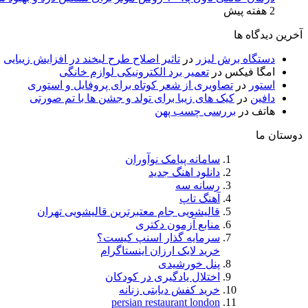
2 هفته پیش
آخرین دیدگاه ها
دستگاه برش لیزر
در
تاثیر اصلاح طرح لبخند در افزایش زیبایی
امگا فیکس
در
تعمیر برد الکترونیکی لوازم خانگی
استور
در
تصاویری از شعر کوتاه برای پروفایل و استوری
دافین
در
کیک های زیبا برای تولد و جشن ها با تم صورتی
هاتف
در
بررسی چسب پهن
دوستان ما
سامانه پیامک نوآوران
دانلود اهنگ جدید
رسانه سه
آهنگ تاپ
قالیشویی جام معتبرترین قالیشویی تهران
منابع آزمون دکتری
سرمایه گذار اسنپ کیست؟
خرید لایک ارزان اینستاگرام
پنل خورشیدی
اختلال یادگیری در کودکان
خرید کفش دیابتی زنانه
persian restaurant london