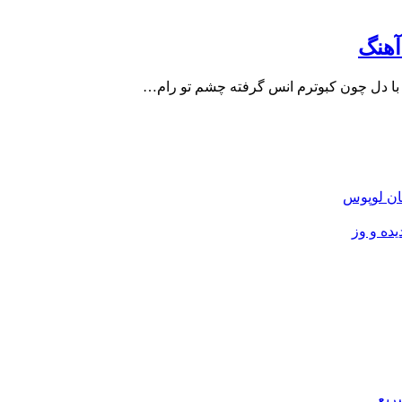
آهنگ
 با دل چون کبوترم انس گرفته چشم تو رام…
ان لوپوس