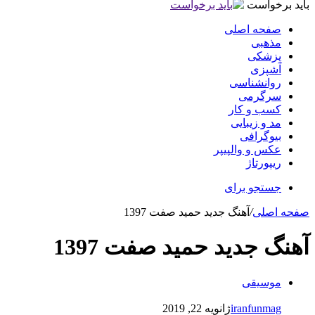
باید برخواست
صفحه اصلی
مذهبی
پزشکی
آشپزی
روانشناسی
سرگرمی
کسب و کار
مد و زیبایی
بیوگرافی
عکس و والپیپر
ریپورتاژ
جستجو برای
صفحه اصلی
/
آهنگ جديد حمید صفت 1397
آهنگ جديد حمید صفت 1397
موسیقی
iranfunmag
ژانویه 22, 2019