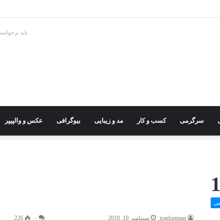
رخ‌کرده
باید برخواس
سرگرمی
کسب و کار
مد و زیبایی
بیوگرافی
عکس و والپیپر
ی
iranfunmag
سپتامبر 10, 2018
۰
226