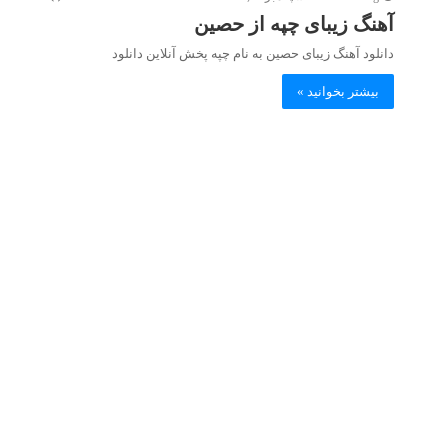
آهنگ زیبای چپه از حصین
دانلود آهنگ زیبای حصین به نام چپه پخش آنلاین دانلود
بیشتر بخوانید »