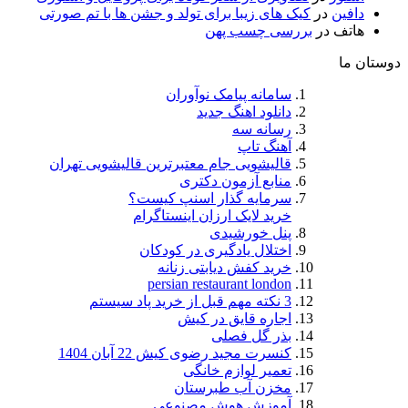
دافین
در
کیک های زیبا برای تولد و جشن ها با تم صورتی
هاتف
در
بررسی چسب پهن
دوستان ما
سامانه پیامک نوآوران
دانلود اهنگ جدید
رسانه سه
آهنگ تاپ
قالیشویی جام معتبرترین قالیشویی تهران
منابع آزمون دکتری
سرمایه گذار اسنپ کیست؟
خرید لایک ارزان اینستاگرام
پنل خورشیدی
اختلال یادگیری در کودکان
خرید کفش دیابتی زنانه
persian restaurant london
3 نکته مهم قبل از خرید پاد سیستم
اجاره قایق در کیش
بذر گل فصلی
کنسرت مجید رضوی کیش 22 آبان 1404
تعمیر لوازم خانگی
مخزن آب طبرستان
آموزش هوش مصنوعی