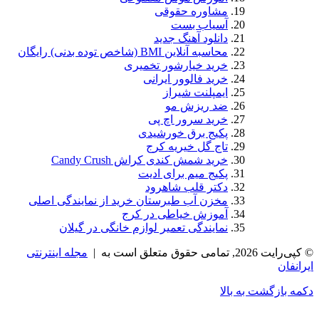
مشاوره حقوقی
آسیاب بست
دانلود آهنگ جدید
محاسبه آنلاین BMI (شاخص توده بدنی) رایگان
خرید خیارشور تخمیری
خرید فالوور ایرانی
ایمپلنت شیراز
ضد ریزش مو
خرید سرور اچ پی
پکیج برق خورشیدی
تاج گل خیریه کرج
خرید شمش کندی کراش Candy Crush
پکیج میم برای ادیت
دکتر قلب شاهرود
مخزن آب طبرستان خرید از نمایندگی اصلی
آموزش خیاطی در کرج
نمایندگی تعمیر لوازم خانگی در گیلان
© کپی‌رایت 2026, تمامی حقوق متعلق است به |
مجله اینترنتی
ایرانفان
دکمه بازگشت به بالا