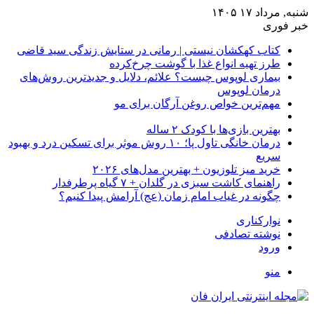
شنبه, مرداد ۱۷ ۱۴۰۵
خبر فوری
کتاب کهکشان نیستی | رمانی در ستایش زندگی سید قاضی
طرز تهیه انواع غذا با گوشت چرخ‌کرده
بیماری لوپوس چیست؟ علائم، دلایل و جدیدترین روش‌های
درمان لوپوس
مهم‌ترین خواص روغن آرگان برای مو
بهترین بازی‌ها با کودک ۲ ساله
درمان خانگی تاول پا؛ ۱۰ روش موثر برای تسکین درد و بهبود
سریع
خرید میز تلوزیون + بهترین مدل‌های ۲۰۲۶
راهنمای کاشت سبزی در گلدان + ۷ گیاه پرطرفدار
چگونه در غیاب امام زمان (عج) آرامش پیدا کنیم؟
نوارکناری
نوشته تصادفی
ورود
منو