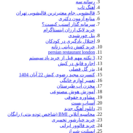
رسانه سه
آهنگ تاپ
قالیشویی جام معتبرترین قالیشویی تهران
منابع آزمون دکتری
سرمایه گذار اسنپ کیست؟
خرید لایک ارزان اینستاگرام
پنل خورشیدی
اختلال یادگیری در کودکان
خرید کفش دیابتی زنانه
persian restaurant london
3 نکته مهم قبل از خرید پاد سیستم
اجاره قایق در کیش
بذر گل فصلی
کنسرت مجید رضوی کیش 22 آبان 1404
تعمیر لوازم خانگی
مخزن آب طبرستان
آموزش هوش مصنوعی
مشاوره حقوقی
آسیاب بست
دانلود آهنگ جدید
محاسبه آنلاین BMI (شاخص توده بدنی) رایگان
خرید خیارشور تخمیری
خرید فالوور ایرانی
ایمپلنت شیراز