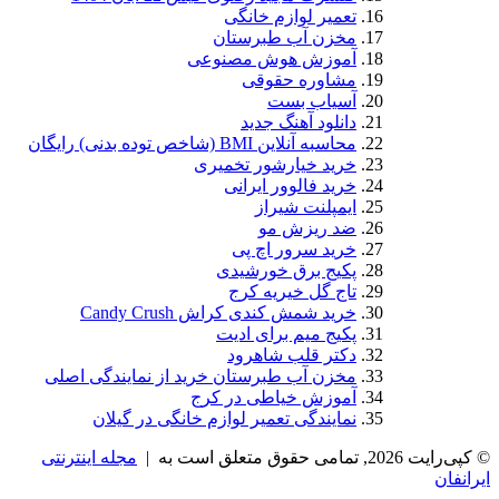
تعمیر لوازم خانگی
مخزن آب طبرستان
آموزش هوش مصنوعی
مشاوره حقوقی
آسیاب بست
دانلود آهنگ جدید
محاسبه آنلاین BMI (شاخص توده بدنی) رایگان
خرید خیارشور تخمیری
خرید فالوور ایرانی
ایمپلنت شیراز
ضد ریزش مو
خرید سرور اچ پی
پکیج برق خورشیدی
تاج گل خیریه کرج
خرید شمش کندی کراش Candy Crush
پکیج میم برای ادیت
دکتر قلب شاهرود
مخزن آب طبرستان خرید از نمایندگی اصلی
آموزش خیاطی در کرج
نمایندگی تعمیر لوازم خانگی در گیلان
© کپی‌رایت 2026, تمامی حقوق متعلق است به |
مجله اینترنتی
ایرانفان