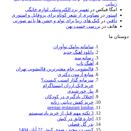
زیبایی
امگا فیکس
در
تعمیر برد الکترونیکی لوازم خانگی
استور
در
تصاویری از شعر کوتاه برای پروفایل و استوری
دافین
در
کیک های زیبا برای تولد و جشن ها با تم صورتی
هاتف
در
بررسی چسب پهن
دوستان ما
سامانه پیامک نوآوران
دانلود اهنگ جدید
رسانه سه
آهنگ تاپ
قالیشویی جام معتبرترین قالیشویی تهران
منابع آزمون دکتری
سرمایه گذار اسنپ کیست؟
خرید لایک ارزان اینستاگرام
پنل خورشیدی
اختلال یادگیری در کودکان
خرید کفش دیابتی زنانه
persian restaurant london
3 نکته مهم قبل از خرید پاد سیستم
اجاره قایق در کیش
بذر گل فصلی
کنسرت مجید رضوی کیش 22 آبان 1404