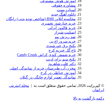
آموزش هوش مصنوعی
مشاوره حقوقی
آسیاب بست
دانلود آهنگ جدید
محاسبه آنلاین BMI (شاخص توده بدنی) رایگان
خرید خیارشور تخمیری
خرید فالوور ایرانی
ایمپلنت شیراز
ضد ریزش مو
خرید سرور اچ پی
پکیج برق خورشیدی
تاج گل خیریه کرج
خرید شمش کندی کراش Candy Crush
پکیج میم برای ادیت
دکتر قلب شاهرود
مخزن آب طبرستان خرید از نمایندگی اصلی
آموزش خیاطی در کرج
نمایندگی تعمیر لوازم خانگی در گیلان
© کپی‌رایت 2026, تمامی حقوق متعلق است به |
مجله اینترنتی
ایرانفان
دکمه بازگشت به بالا