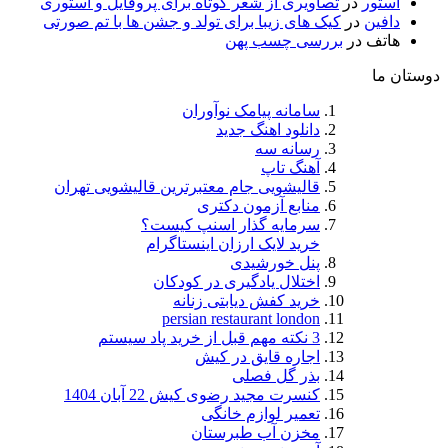
استور
در
تصاویری از شعر کوتاه برای پروفایل و استوری
دافین
در
کیک های زیبا برای تولد و جشن ها با تم صورتی
هاتف
در
بررسی چسب پهن
دوستان ما
سامانه پیامک نوآوران
دانلود اهنگ جدید
رسانه سه
آهنگ تاپ
قالیشویی جام معتبرترین قالیشویی تهران
منابع آزمون دکتری
سرمایه گذار اسنپ کیست؟
خرید لایک ارزان اینستاگرام
پنل خورشیدی
اختلال یادگیری در کودکان
خرید کفش دیابتی زنانه
persian restaurant london
3 نکته مهم قبل از خرید پاد سیستم
اجاره قایق در کیش
بذر گل فصلی
کنسرت مجید رضوی کیش 22 آبان 1404
تعمیر لوازم خانگی
مخزن آب طبرستان