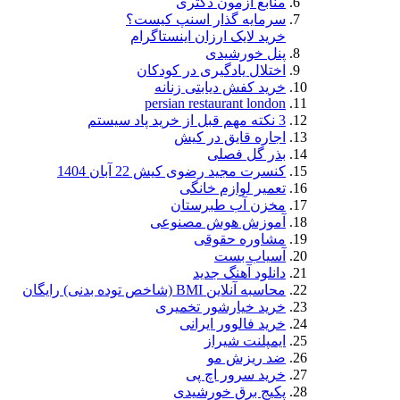
منابع آزمون دکتری
سرمایه گذار اسنپ کیست؟
خرید لایک ارزان اینستاگرام
پنل خورشیدی
اختلال یادگیری در کودکان
خرید کفش دیابتی زنانه
persian restaurant london
3 نکته مهم قبل از خرید پاد سیستم
اجاره قایق در کیش
بذر گل فصلی
کنسرت مجید رضوی کیش 22 آبان 1404
تعمیر لوازم خانگی
مخزن آب طبرستان
آموزش هوش مصنوعی
مشاوره حقوقی
آسیاب بست
دانلود آهنگ جدید
محاسبه آنلاین BMI (شاخص توده بدنی) رایگان
خرید خیارشور تخمیری
خرید فالوور ایرانی
ایمپلنت شیراز
ضد ریزش مو
خرید سرور اچ پی
پکیج برق خورشیدی