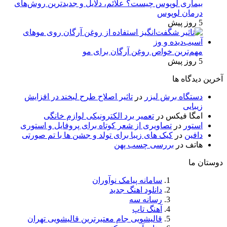
بیماری لوپوس چیست؟ علائم، دلایل و جدیدترین روش‌های
درمان لوپوس
5 روز پیش
مهم‌ترین خواص روغن آرگان برای مو
5 روز پیش
آخرین دیدگاه ها
دستگاه برش لیزر
در
تاثیر اصلاح طرح لبخند در افزایش
زیبایی
امگا فیکس
در
تعمیر برد الکترونیکی لوازم خانگی
استور
در
تصاویری از شعر کوتاه برای پروفایل و استوری
دافین
در
کیک های زیبا برای تولد و جشن ها با تم صورتی
هاتف
در
بررسی چسب پهن
دوستان ما
سامانه پیامک نوآوران
دانلود اهنگ جدید
رسانه سه
آهنگ تاپ
قالیشویی جام معتبرترین قالیشویی تهران