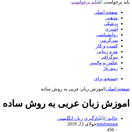
باید برخواست
صفحه اصلی
مذهبی
پزشکی
آشپزی
روانشناسی
سرگرمی
کسب و کار
مد و زیبایی
بیوگرافی
عکس و والپیپر
ریپورتاژ
جستجو برای
صفحه اصلی
/
اموزش زبان عربی به روش ساده
اموزش زبان عربی به روش ساده
جالبه ؛)
iranfunmag
جولای 23, 2019
456
۰