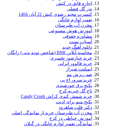
اجاره قایق در کیش
بذر گل فصلی
کنسرت مجید رضوی کیش 22 آبان 1404
تعمیر لوازم خانگی
مخزن آب طبرستان
آموزش هوش مصنوعی
مشاوره حقوقی
آسیاب بست
دانلود آهنگ جدید
محاسبه آنلاین BMI (شاخص توده بدنی) رایگان
خرید خیارشور تخمیری
خرید فالوور ایرانی
ایمپلنت شیراز
ضد ریزش مو
خرید سرور اچ پی
پکیج برق خورشیدی
تاج گل خیریه کرج
خرید شمش کندی کراش Candy Crush
پکیج میم برای ادیت
دکتر قلب شاهرود
مخزن آب طبرستان خرید از نمایندگی اصلی
آموزش خیاطی در کرج
نمایندگی تعمیر لوازم خانگی در گیلان