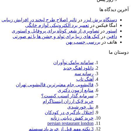
آخرین دیدگاه ها
دستگاه برش لیزر
در
تاثیر اصلاح طرح لبخند در افزایش زیبایی
امگا فیکس
در
تعمیر برد الکترونیکی لوازم خانگی
استور
در
تصاویری از شعر کوتاه برای پروفایل و استوری
دافین
در
کیک های زیبا برای تولد و جشن ها با تم صورتی
هاتف
در
بررسی چسب پهن
دوستان ما
سامانه پیامک نوآوران
دانلود اهنگ جدید
رسانه سه
آهنگ تاپ
قالیشویی جام معتبرترین قالیشویی تهران
منابع آزمون دکتری
سرمایه گذار اسنپ کیست؟
خرید لایک ارزان اینستاگرام
پنل خورشیدی
اختلال یادگیری در کودکان
خرید کفش دیابتی زنانه
persian restaurant london
3 نکته مهم قبل از خرید پاد سیستم