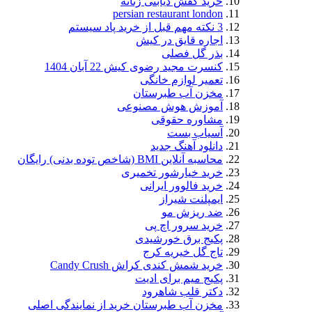
خرید کفش دیابتی زنانه
persian restaurant london
3 نکته مهم قبل از خرید پاد سیستم
اجاره قایق در کیش
بذر گل فصلی
کنسرت مجید رضوی کیش 22 آبان 1404
تعمیر لوازم خانگی
مخزن آب طبرستان
آموزش هوش مصنوعی
مشاوره حقوقی
آسیاب بست
دانلود آهنگ جدید
محاسبه آنلاین BMI (شاخص توده بدنی) رایگان
خرید خیارشور تخمیری
خرید فالوور ایرانی
ایمپلنت شیراز
ضد ریزش مو
خرید سرور اچ پی
پکیج برق خورشیدی
تاج گل خیریه کرج
خرید شمش کندی کراش Candy Crush
پکیج میم برای ادیت
دکتر قلب شاهرود
مخزن آب طبرستان خرید از نمایندگی اصلی