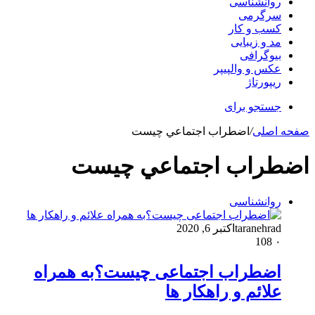
روانشناسی
سرگرمی
کسب و کار
مد و زیبایی
بیوگرافی
عکس و والپیپر
ریپورتاژ
جستجو برای
صفحه اصلی
/
اضطراب اجتماعي چيست
اضطراب اجتماعي چيست
روانشناسی
taranehrad
اکتبر 6, 2020
108
۰
اضطراب اجتماعی چیست؟به همراه
علائم و راهکار ها