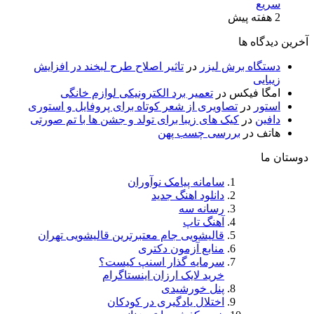
سریع
2 هفته پیش
آخرین دیدگاه ها
دستگاه برش لیزر
در
تاثیر اصلاح طرح لبخند در افزایش
زیبایی
امگا فیکس
در
تعمیر برد الکترونیکی لوازم خانگی
استور
در
تصاویری از شعر کوتاه برای پروفایل و استوری
دافین
در
کیک های زیبا برای تولد و جشن ها با تم صورتی
هاتف
در
بررسی چسب پهن
دوستان ما
سامانه پیامک نوآوران
دانلود اهنگ جدید
رسانه سه
آهنگ تاپ
قالیشویی جام معتبرترین قالیشویی تهران
منابع آزمون دکتری
سرمایه گذار اسنپ کیست؟
خرید لایک ارزان اینستاگرام
پنل خورشیدی
اختلال یادگیری در کودکان