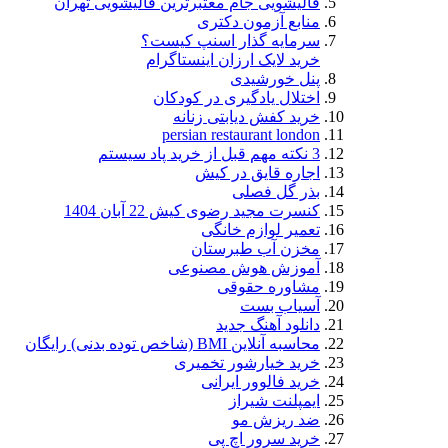
قالیشویی جام معتبرترین قالیشویی تهران
منابع آزمون دکتری
سرمایه گذار اسنپ کیست؟
خرید لایک ارزان اینستاگرام
پنل خورشیدی
اختلال یادگیری در کودکان
خرید کفش دیابتی زنانه
persian restaurant london
3 نکته مهم قبل از خرید پاد سیستم
اجاره قایق در کیش
بذر گل فصلی
کنسرت مجید رضوی کیش 22 آبان 1404
تعمیر لوازم خانگی
مخزن آب طبرستان
آموزش هوش مصنوعی
مشاوره حقوقی
آسیاب بست
دانلود آهنگ جدید
محاسبه آنلاین BMI (شاخص توده بدنی) رایگان
خرید خیارشور تخمیری
خرید فالوور ایرانی
ایمپلنت شیراز
ضد ریزش مو
خرید سرور اچ پی