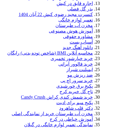
اجاره قایق در کیش
بذر گل فصلی
کنسرت مجید رضوی کیش 22 آبان 1404
تعمیر لوازم خانگی
مخزن آب طبرستان
آموزش هوش مصنوعی
مشاوره حقوقی
آسیاب بست
دانلود آهنگ جدید
محاسبه آنلاین BMI (شاخص توده بدنی) رایگان
خرید خیارشور تخمیری
خرید فالوور ایرانی
ایمپلنت شیراز
ضد ریزش مو
خرید سرور اچ پی
پکیج برق خورشیدی
تاج گل خیریه کرج
خرید شمش کندی کراش Candy Crush
پکیج میم برای ادیت
دکتر قلب شاهرود
مخزن آب طبرستان خرید از نمایندگی اصلی
آموزش خیاطی در کرج
نمایندگی تعمیر لوازم خانگی در گیلان