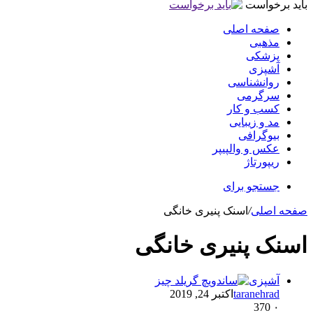
باید برخواست
صفحه اصلی
مذهبی
پزشکی
آشپزی
روانشناسی
سرگرمی
کسب و کار
مد و زیبایی
بیوگرافی
عکس و والپیپر
ریپورتاژ
جستجو برای
صفحه اصلی
/
اسنک پنیری خانگی
اسنک پنیری خانگی
آشپزی
taranehrad
اکتبر 24, 2019
370
۰