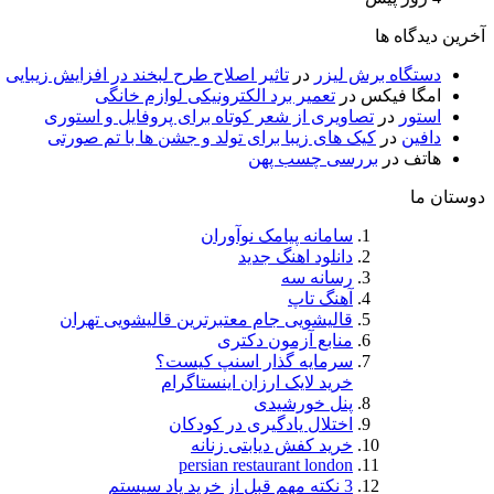
آخرین دیدگاه ها
دستگاه برش لیزر
در
تاثیر اصلاح طرح لبخند در افزایش زیبایی
امگا فیکس
در
تعمیر برد الکترونیکی لوازم خانگی
استور
در
تصاویری از شعر کوتاه برای پروفایل و استوری
دافین
در
کیک های زیبا برای تولد و جشن ها با تم صورتی
هاتف
در
بررسی چسب پهن
دوستان ما
سامانه پیامک نوآوران
دانلود اهنگ جدید
رسانه سه
آهنگ تاپ
قالیشویی جام معتبرترین قالیشویی تهران
منابع آزمون دکتری
سرمایه گذار اسنپ کیست؟
خرید لایک ارزان اینستاگرام
پنل خورشیدی
اختلال یادگیری در کودکان
خرید کفش دیابتی زنانه
persian restaurant london
3 نکته مهم قبل از خرید پاد سیستم