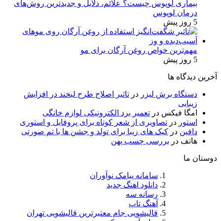
بیماری لوپوس چیست؟ علائم، دلایل و جدیدترین روش‌های
درمان لوپوس
5 روز پیش
مهم‌ترین خواص روغن آرگان برای مو
5 روز پیش
آخرین دیدگاه ها
دستگاه برش لیزر
در
تاثیر اصلاح طرح لبخند در افزایش
زیبایی
امگا فیکس
در
تعمیر برد الکترونیکی لوازم خانگی
استور
در
تصاویری از شعر کوتاه برای پروفایل و استوری
دافین
در
کیک های زیبا برای تولد و جشن ها با تم صورتی
هاتف
در
بررسی چسب پهن
دوستان ما
سامانه پیامک نوآوران
دانلود اهنگ جدید
رسانه سه
آهنگ تاپ
قالیشویی جام معتبرترین قالیشویی تهران