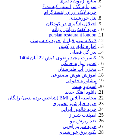
منابع آزمون دکتری
سرمایه گذار اسنپ کیست؟
خرید لایک ارزان اینستاگرام
پنل خورشیدی
اختلال یادگیری در کودکان
خرید کفش دیابتی زنانه
persian restaurant london
3 نکته مهم قبل از خرید پاد سیستم
اجاره قایق در کیش
بذر گل فصلی
کنسرت مجید رضوی کیش 22 آبان 1404
تعمیر لوازم خانگی
مخزن آب طبرستان
آموزش هوش مصنوعی
مشاوره حقوقی
آسیاب بست
دانلود آهنگ جدید
محاسبه آنلاین BMI (شاخص توده بدنی) رایگان
خرید خیارشور تخمیری
خرید فالوور ایرانی
ایمپلنت شیراز
ضد ریزش مو
خرید سرور اچ پی
پکیج برق خورشیدی