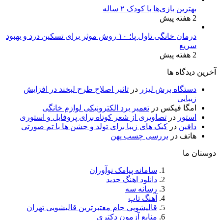
بهترین بازی‌ها با کودک ۲ ساله
2 هفته پیش
درمان خانگی تاول پا؛ ۱۰ روش موثر برای تسکین درد و بهبود
سریع
2 هفته پیش
آخرین دیدگاه ها
دستگاه برش لیزر
در
تاثیر اصلاح طرح لبخند در افزایش
زیبایی
امگا فیکس
در
تعمیر برد الکترونیکی لوازم خانگی
استور
در
تصاویری از شعر کوتاه برای پروفایل و استوری
دافین
در
کیک های زیبا برای تولد و جشن ها با تم صورتی
هاتف
در
بررسی چسب پهن
دوستان ما
سامانه پیامک نوآوران
دانلود اهنگ جدید
رسانه سه
آهنگ تاپ
قالیشویی جام معتبرترین قالیشویی تهران
منابع آزمون دکتری