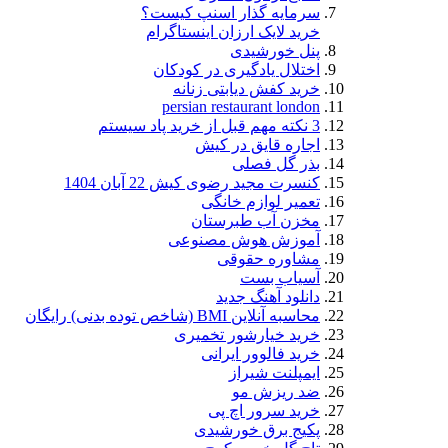
سرمایه گذار اسنپ کیست؟
خرید لایک ارزان اینستاگرام
پنل خورشیدی
اختلال یادگیری در کودکان
خرید کفش دیابتی زنانه
persian restaurant london
3 نکته مهم قبل از خرید پاد سیستم
اجاره قایق در کیش
بذر گل فصلی
کنسرت مجید رضوی کیش 22 آبان 1404
تعمیر لوازم خانگی
مخزن آب طبرستان
آموزش هوش مصنوعی
مشاوره حقوقی
آسیاب بست
دانلود آهنگ جدید
محاسبه آنلاین BMI (شاخص توده بدنی) رایگان
خرید خیارشور تخمیری
خرید فالوور ایرانی
ایمپلنت شیراز
ضد ریزش مو
خرید سرور اچ پی
پکیج برق خورشیدی