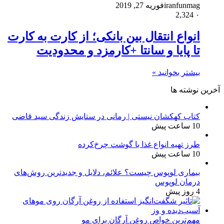
iranfunmag
فوریه 27, 2019
2,324
۰
انواع انتقال بین بانکی؛ از کارت به کارت
تا پایا و سانتا +کارمزد و محدودیت
بیشتر بخوانید »
آخرین نوشته ها
کتاب کهکشان نیستی | رمانی در ستایش زندگی سید قاضی
10 ساعت پیش
طرز تهیه انواع غذا با گوشت چرخ‌کرده
10 ساعت پیش
بیماری لوپوس چیست؟ علائم، دلایل و جدیدترین روش‌های
درمان لوپوس
4 روز پیش
مهم‌ترین خواص روغن آرگان برای مو