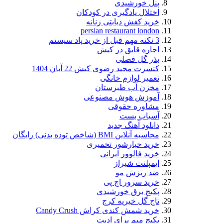
پنل خورشیدی
اختلال یادگیری در کودکان
خرید کفش دیابتی زنانه
persian restaurant london
3 نکته مهم قبل از خرید پاد سیستم
اجاره قایق در کیش
بذر گل فصلی
کنسرت مجید رضوی کیش 22 آبان 1404
تعمیر لوازم خانگی
مخزن آب طبرستان
آموزش هوش مصنوعی
مشاوره حقوقی
آسیاب بست
دانلود آهنگ جدید
محاسبه آنلاین BMI (شاخص توده بدنی) رایگان
خرید خیارشور تخمیری
خرید فالوور ایرانی
ایمپلنت شیراز
ضد ریزش مو
خرید سرور اچ پی
پکیج برق خورشیدی
تاج گل خیریه کرج
خرید شمش کندی کراش Candy Crush
پکیج میم برای ادیت