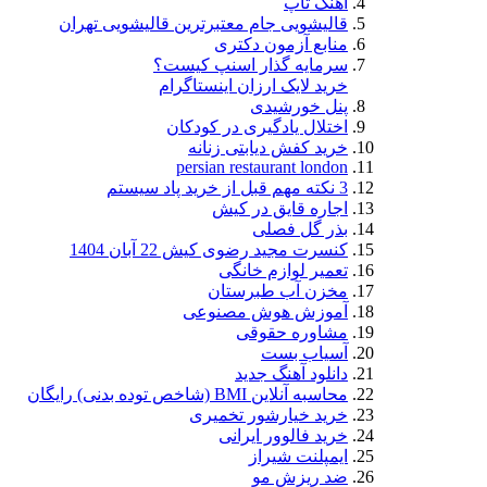
آهنگ تاپ
قالیشویی جام معتبرترین قالیشویی تهران
منابع آزمون دکتری
سرمایه گذار اسنپ کیست؟
خرید لایک ارزان اینستاگرام
پنل خورشیدی
اختلال یادگیری در کودکان
خرید کفش دیابتی زنانه
persian restaurant london
3 نکته مهم قبل از خرید پاد سیستم
اجاره قایق در کیش
بذر گل فصلی
کنسرت مجید رضوی کیش 22 آبان 1404
تعمیر لوازم خانگی
مخزن آب طبرستان
آموزش هوش مصنوعی
مشاوره حقوقی
آسیاب بست
دانلود آهنگ جدید
محاسبه آنلاین BMI (شاخص توده بدنی) رایگان
خرید خیارشور تخمیری
خرید فالوور ایرانی
ایمپلنت شیراز
ضد ریزش مو