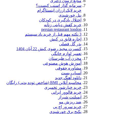
منابع آزمون دکتری
سرمایه گذار اسنپ کیست؟
خرید لایک ارزان اینستاگرام
پنل خورشیدی
اختلال یادگیری در کودکان
خرید کفش دیابتی زنانه
persian restaurant london
3 نکته مهم قبل از خرید پاد سیستم
اجاره قایق در کیش
بذر گل فصلی
کنسرت مجید رضوی کیش 22 آبان 1404
تعمیر لوازم خانگی
مخزن آب طبرستان
آموزش هوش مصنوعی
مشاوره حقوقی
آسیاب بست
دانلود آهنگ جدید
محاسبه آنلاین BMI (شاخص توده بدنی) رایگان
خرید خیارشور تخمیری
خرید فالوور ایرانی
ایمپلنت شیراز
ضد ریزش مو
خرید سرور اچ پی
پکیج برق خورشیدی