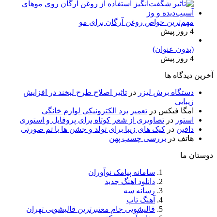
مهم‌ترین خواص روغن آرگان برای مو
4 روز پیش
(بدون عنوان)
4 روز پیش
آخرین دیدگاه ها
دستگاه برش لیزر
در
تاثیر اصلاح طرح لبخند در افزایش
زیبایی
امگا فیکس
در
تعمیر برد الکترونیکی لوازم خانگی
استور
در
تصاویری از شعر کوتاه برای پروفایل و استوری
دافین
در
کیک های زیبا برای تولد و جشن ها با تم صورتی
هاتف
در
بررسی چسب پهن
دوستان ما
سامانه پیامک نوآوران
دانلود اهنگ جدید
رسانه سه
آهنگ تاپ
قالیشویی جام معتبرترین قالیشویی تهران