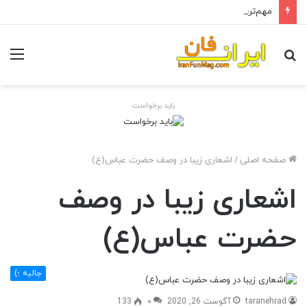
مهم‌ترین خواص روغن آرگان برای مو
جستجو
منو
برای
باید برخواست
صفحه اصلی
/
اشعاری زیبا در وصف حضرت عباس(ع)
اشعاری زیبا در وصف
حضرت عباس(ع)
جالبه ؛)
taranehrad
آگوست 26, 2020
۰
133