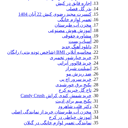
اجاره قایق در کیش
بذر گل فصلی
کنسرت مجید رضوی کیش 22 آبان 1404
تعمیر لوازم خانگی
مخزن آب طبرستان
آموزش هوش مصنوعی
مشاوره حقوقی
آسیاب بست
دانلود آهنگ جدید
محاسبه آنلاین BMI (شاخص توده بدنی) رایگان
خرید خیارشور تخمیری
خرید فالوور ایرانی
ایمپلنت شیراز
ضد ریزش مو
خرید سرور اچ پی
پکیج برق خورشیدی
تاج گل خیریه کرج
خرید شمش کندی کراش Candy Crush
پکیج میم برای ادیت
دکتر قلب شاهرود
مخزن آب طبرستان خرید از نمایندگی اصلی
آموزش خیاطی در کرج
نمایندگی تعمیر لوازم خانگی در گیلان