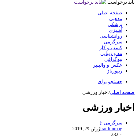
باید برخواست
صفحه اصلی
مذهبی
پزشکی
آشپزی
روانشناسی
سرگرمی
کسب و کار
مد و زیبایی
بیوگرافی
عکس و والپیپر
ریپورتاژ
جستجو برای
صفحه اصلی
/
اخبار ورزشی
اخبار ورزشی
سرگرمی :)
iranfunmag
ژوئن 29, 2019
232
۰