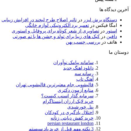
آخرین دیدگاه ها
دستگاه برش لیزر
در
تاثیر اصلاح طرح لبخند در افزایش زیبایی
امگا فیکس
در
تعمیر برد الکترونیکی لوازم خانگی
استور
در
تصاویری از شعر کوتاه برای پروفایل و استوری
دافین
در
کیک های زیبا برای تولد و جشن ها با تم صورتی
هاتف
در
بررسی چسب پهن
دوستان ما
سامانه پیامک نوآوران
دانلود اهنگ جدید
رسانه سه
آهنگ تاپ
قالیشویی جام معتبرترین قالیشویی تهران
منابع آزمون دکتری
سرمایه گذار اسنپ کیست؟
خرید لایک ارزان اینستاگرام
پنل خورشیدی
اختلال یادگیری در کودکان
خرید کفش دیابتی زنانه
persian restaurant london
3 نکته مهم قبل از خرید پاد سیستم