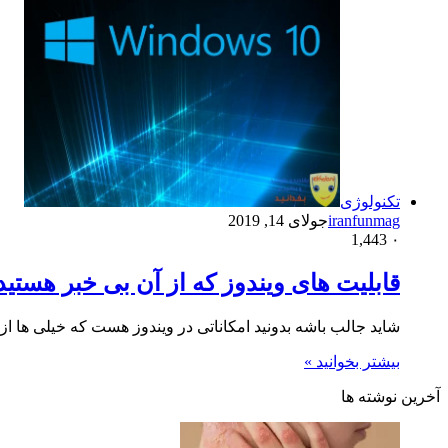
تکنولوژی
iranfunmag
جولای 14, 2019
1,443
۰
قابلیت های ویندوز که از آن بی خبر هستید
شاید جالب باشه بدونید امکاناتی در ویندوز هست که خیلی ها ا
بیشتر بخوانید »
آخرین نوشته ها