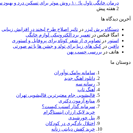
درمان خانگی تاول پا؛ ۱۰ روش موثر برای تسکین درد و بهبود سریع
2 هفته پیش
آخرین دیدگاه ها
دستگاه برش لیزر
در
تاثیر اصلاح طرح لبخند در افزایش زیبایی
امگا فیکس
در
تعمیر برد الکترونیکی لوازم خانگی
استور
در
تصاویری از شعر کوتاه برای پروفایل و استوری
دافین
در
کیک های زیبا برای تولد و جشن ها با تم صورتی
هاتف
در
بررسی چسب پهن
دوستان ما
سامانه پیامک نوآوران
دانلود اهنگ جدید
رسانه سه
آهنگ تاپ
قالیشویی جام معتبرترین قالیشویی تهران
منابع آزمون دکتری
سرمایه گذار اسنپ کیست؟
خرید لایک ارزان اینستاگرام
پنل خورشیدی
اختلال یادگیری در کودکان
خرید کفش دیابتی زنانه