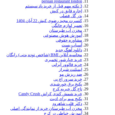
persian restaurant london
3 نکته مهم قبل از خرید پاد سیستم
اجاره قایق در کیش
بذر گل فصلی
کنسرت مجید رضوی کیش 22 آبان 1404
تعمیر لوازم خانگی
مخزن آب طبرستان
آموزش هوش مصنوعی
مشاوره حقوقی
آسیاب بست
دانلود آهنگ جدید
محاسبه آنلاین BMI (شاخص توده بدنی) رایگان
خرید خیارشور تخمیری
خرید فالوور ایرانی
ایمپلنت شیراز
ضد ریزش مو
خرید سرور اچ پی
پکیج برق خورشیدی
تاج گل خیریه کرج
خرید شمش کندی کراش Candy Crush
پکیج میم برای ادیت
دکتر قلب شاهرود
مخزن آب طبرستان خرید از نمایندگی اصلی
آموزش خیاطی در کرج