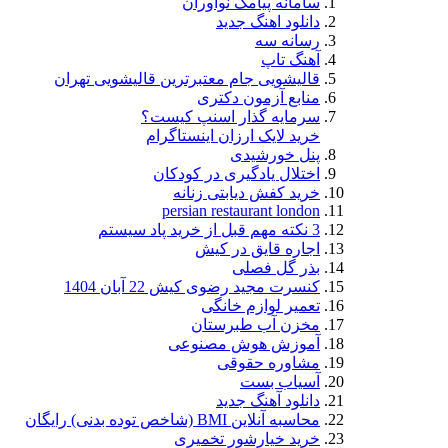
سامانه پیامک نوآوران
دانلود اهنگ جدید
رسانه سه
آهنگ تاپ
قالیشویی جام معتبرترین قالیشویی تهران
منابع آزمون دکتری
سرمایه گذار اسنپ کیست؟
خرید لایک ارزان اینستاگرام
پنل خورشیدی
اختلال یادگیری در کودکان
خرید کفش دیابتی زنانه
persian restaurant london
3 نکته مهم قبل از خرید پاد سیستم
اجاره قایق در کیش
بذر گل فصلی
کنسرت مجید رضوی کیش 22 آبان 1404
تعمیر لوازم خانگی
مخزن آب طبرستان
آموزش هوش مصنوعی
مشاوره حقوقی
آسیاب بست
دانلود آهنگ جدید
محاسبه آنلاین BMI (شاخص توده بدنی) رایگان
خرید خیارشور تخمیری