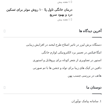
1 هفته پیش
درمان خانگی تاول پا؛ ۱۰ روش موثر برای تسکین
درد و بهبود سریع
1 هفته پیش
آخرین دیدگاه ها
دستگاه برش لیزر
در
تاثیر اصلاح طرح لبخند در افزایش زیبایی
امگا فیکس
در
تعمیر برد الکترونیکی لوازم خانگی
استور
در
تصاویری از شعر کوتاه برای پروفایل و استوری
دافین
در
کیک های زیبا برای تولد و جشن ها با تم صورتی
هاتف
در
بررسی چسب پهن
دوستان ما
سامانه پیامک نوآوران