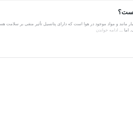
 است؟
انند و مواد موجود در هوا است که دارای پتانسیل تأثیر منفی بر سلامت هستند
خطر
. اما …
ادامه خواندن
ابتلا
به
سرطان
ناشی
از
آلودگی
هوا
چقدر
است؟